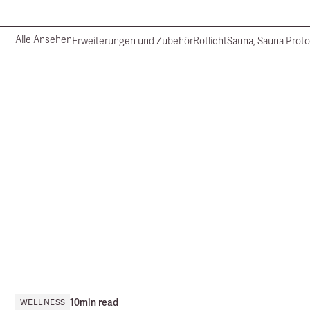
Alle Ansehen
Erweiterungen und Zubehör
Rotlicht
Sauna, Sauna Proto
10
min read
WELLNESS