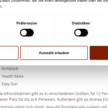
 Daten zusammen, die Sie ihnen bereitgestellt haben oder die s
Mängelhaftungsrecht
n.
reispunkt
Modellabhängig
Modellabhä
Präferenzen
Statistiken
Alles über Armstark
ie Firma Armstark war ursprünglich dafür bekannt, Whirlpools 
ortiment aber ausgeweitet und dort auch Saunen und Infrarot
u letzteren gibt es 4 Produktserien:
Auswahl erlauben
Infinity
Armstark
Health Mate
Easy Sun
ie Infrarotkabinen gibt es in verschiedenen Größen, für 1-2 P
ieten Platz für bis zu 6 Personen. Außerdem gibt es diverse E
rmstark rühmt sich damit, dass die Produkte sehr schnell und