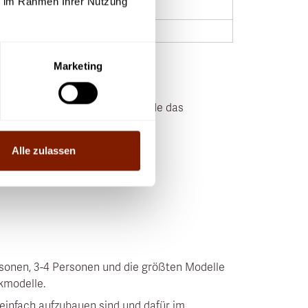
ie im Rahmen Ihrer Nutzung
ngig
Marketing
zu vertreiben. Mittlerweile wurde das
kabinen.
Alle zulassen
ersonen, 3-4 Personen und die größten Modelle
ckmodelle.
 einfach aufzubauen sind und dafür im