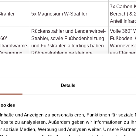
7x Carbon-Ke
trahler
5x Magnesium W-Strahler
Bereich) & 2
Anteil Infrar
Rückenstrahler und Lendenwirbel‐
Volle 360° 
360°
Strahler, sowie Fußbodenheizung
Fußboden, W
nfrarotwärme-
und Fußstrahler, allerdings haben
Wärmeverso
Versorgung
Röhrenstrahler eine kleinere
aus Flächen-
Bestrahlungsfläche.
ideale Wärm
eduzierte
EMF und ELF
Keine Angabe des Herstellers.
Optimiert i
trahlung
Details
eistung
230 Volt, 1.645 Watt
230 Volt, 2.
innen kanadische Zeder, außen
Cookies
Holz
kanadische Z
Hemlock-Tanne, FSC zertifiziert
nhalte und Anzeigen zu personalisieren, Funktionen für soziale
Website zu analysieren. Außerdem geben wir Informationen zu I
Tür
Glas
Glas
r soziale Medien, Werbung und Analysen weiter. Unsere Partner
2 Jahre gesetzliche
arantie
Lebenslang