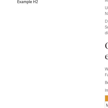
s
Example H2
U
N
D
S
d
W
F
B
I