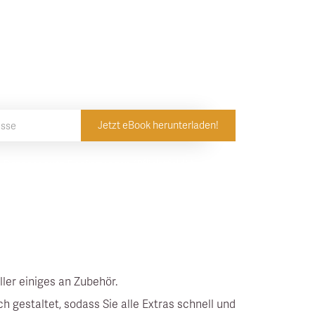
ot-Erlebnis zu
erausholen
d Datenschutz
Bedingungen (Pflichtfeld)*
ller einiges an Zubehör.
 gestaltet, sodass Sie alle Extras schnell und