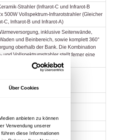
ramik-Strahler (Infrarot-C und Infrarot-B
x 500W Vollspektrum-Infrarotstrahler (Gleicher
ot-C, Infrarot-B und Infrarot-A)
Wärmeversorgung, inklusive Seitenwände,
aden und Beinbereich, sowie komplett 360°
rgung oberhalb der Bank. Die Kombination
 und Vollspektrumstrahler stellt ferner eine
eversorgung dar.
n Bezug auf EMF und ELF.
Über Cookies
250 Watt
eder, FSC zertifiziert
 Medien anbieten zu können
hrer Verwendung unserer
 führen diese Informationen