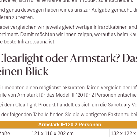
chwerer, sich für eine Marke und ein Produkt zu entscheiden.
nd genau deswegen haben wir es uns zur Aufgabe gemacht, di
ieren zu testen.
abei vergleichen wir jeweils gleichwertige Infrarotkabinen and
ortiment. Damit möchten wir Ihnen zeigen, worauf es beim Ka
ie beste Infrarotsauna ist.
Clearlight oder Armstark? Da
einen Blick
ir möchten einen möglichst akkuraten, fairen Vergleich der Inf
alle von Armstark für das
Modell IF120
für 2 Personen entschi
ei dem Clearlight Produkt handelt es sich um die
Sanctuary Vo
n der folgenden Tabelle finden Sie die wichtigsten Fakten zu b
Armstark IF120 2 Personen
Maße
121 x 116 x 202 cm
132 x 122 x