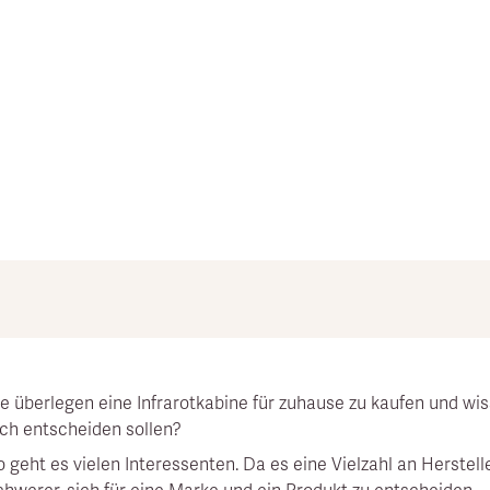
fklärung, um Unterschiede der Produkte und Hersteller zu unt
ht garantiert werden. Stand Mai 2023.
ie überlegen eine Infrarotkabine für zuhause zu kaufen und wis
ich entscheiden sollen?
o geht es vielen Interessenten. Da es eine Vielzahl an Herstel