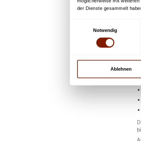
möglicherweise mit weiteren
der Dienste gesammelt habe
P
Einwilligungsauswahl
Notwendig
D
S
Z
Ablehnen
D
b
A