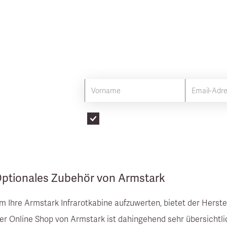
8 Tipps, um Ihr Infrar
optimieren
Mit bewährten Methoden das Beste h
Ich akzeptiere die
Privatsphäre un
ptionales Zubehör von Armstark
m Ihre Armstark Infrarotkabine aufzuwerten, bietet der Herste
er Online Shop von Armstark ist dahingehend sehr übersichtlich