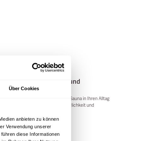
6
min read
LIFESTYLE
Stretching in der Sauna und
Infrarotkabine
Über Cookies
Lernen Sie wie Sie Stretching in der Sauna in Ihren Alltag
integrieren können. Für mehr Beweglichkeit und
Wohlbefinden.
 Medien anbieten zu können
Jetzt Lesen
hrer Verwendung unserer
 führen diese Informationen