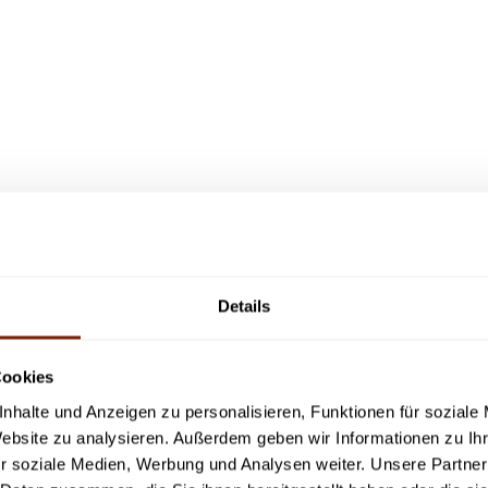
10
min read
LIFESTYLE
Sauna-Dome: Protokoll und Ritual für die
Infrarotsauna
Details
Erfahren Sie hier, was ein Saunaprotokoll oder Ritual ist. Wir
zeigen Ihnen das perfekte Protokoll für höchste Entspannung
Cookies
und Wellness.
nhalte und Anzeigen zu personalisieren, Funktionen für soziale
Jetzt Lesen
Website zu analysieren. Außerdem geben wir Informationen zu I
r soziale Medien, Werbung und Analysen weiter. Unsere Partner