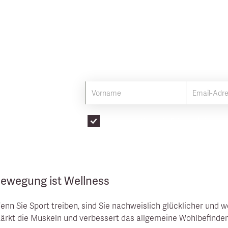
8 Tipps, um Ihr Infrar
optimieren
Mit bewährten Methoden das Beste h
Ich akzeptiere die
Privatsphäre un
ewegung ist Wellness
enn Sie Sport treiben, sind Sie nachweislich glücklicher und w
tärkt die Muskeln und verbessert das allgemeine Wohlbefinden.