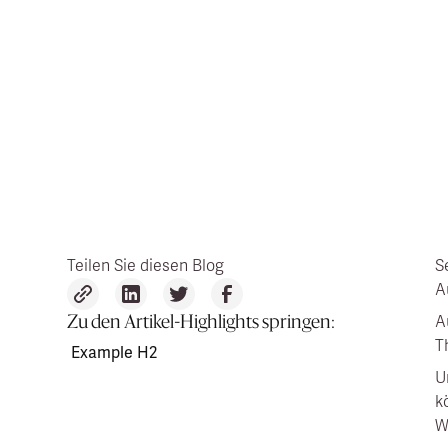
Teilen Sie diesen Blog
S
A
A
Zu den Artikel-Highlights springen:
T
Example H2
U
k
W