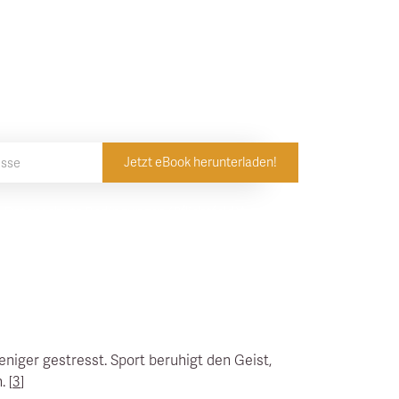
ot-Erlebnis zu
erausholen
d Datenschutz
Bedingungen (Pflichtfeld)*
eniger gestresst. Sport beruhigt den Geist,
 [
3
]