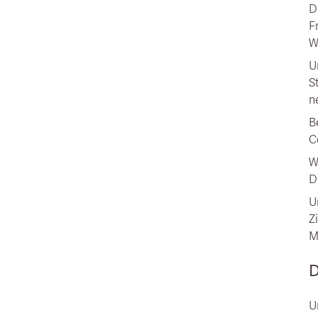
D
F
W
U
S
n
B
C
W
D
U
Z
M
D
U