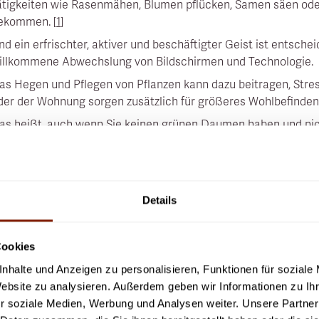
ätigkeiten wie Rasenmähen, Blumen pflücken, Samen säen oder 
ekommen. [
1
]
nd ein erfrischter, aktiver und beschäftigter Geist ist entsch
illkommene Abwechslung von Bildschirmen und Technologie.
as Hegen und Pflegen von Pflanzen kann dazu beitragen, Stre
der der Wohnung sorgen zusätzlich für größeres Wohlbefinden.
as heißt, auch wenn Sie keinen grünen Daumen haben und nich
ießen, sorgen diese für eine angenehme, entspannende Atmo
odcasts für mehr Wellness zuhause
Details
ehmen Sie sich Zeit, einen neuen Podcast zu entdecken. Podca
uch beruhigen, informieren, inspirieren oder zum Nachdenken
Cookies
n Podcasts zu den Themen Fitness, Ernährung und geistige Woh
undierten Informationen rund um Ihr Wohlbefinden suchen, em
nhalte und Anzeigen zu personalisieren, Funktionen für soziale
The Sauna Show
”.
Website zu analysieren. Außerdem geben wir Informationen zu I
r soziale Medien, Werbung und Analysen weiter. Unsere Partner
alls Sie schlichtweg nach angenehmen Hintergrundgeräuschen