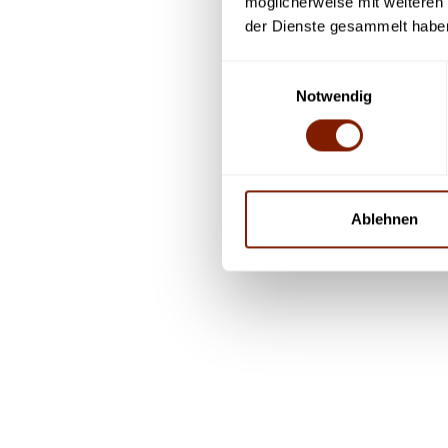
möglicherweise mit weiteren
S
der Dienste gesammelt habe
B
d
Einwilligungsauswahl
I
Notwendig
d
s
Z
E
Ablehnen
K