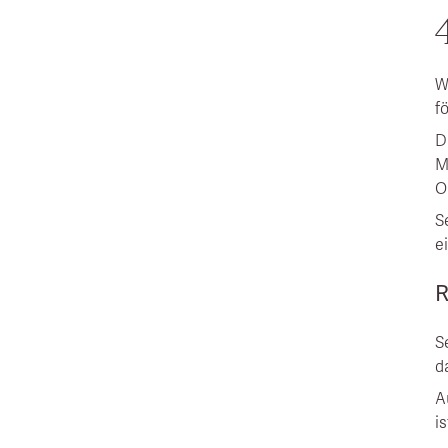
W
f
D
M
O
S
e
R
S
d
A
i