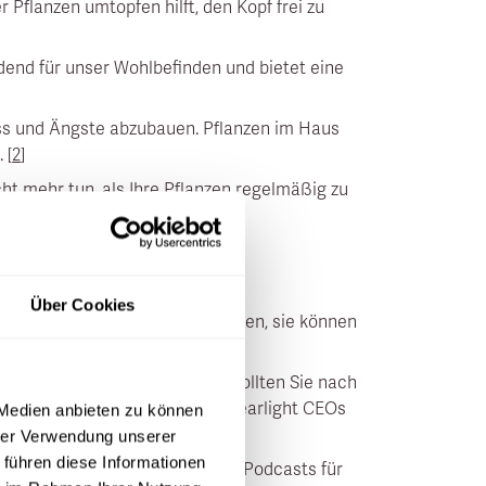
Pflanzen umtopfen hilft, den Kopf frei zu
eidend für unser Wohlbefinden und bietet eine
ss und Ängste abzubauen. Pflanzen im Haus
 [
2
]
t mehr tun, als Ihre Pflanzen regelmäßig zu
sphäre in ihrem Zuhause.
Über Cookies
sts können nicht nur unterhalten, sie können
 anregen.
lbefinden mangelt es nicht. Sollten Sie nach
pfehlen wir den Podcast der Clearlight CEOs
 Medien anbieten zu können
hrer Verwendung unserer
 führen diese Informationen
 suchen, sind vielleicht ASMR Podcasts für