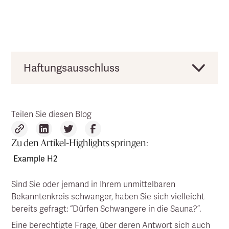
Haftungsausschluss
Der geschriebene Artikel basiert auf einer
Zusammenfassung existierender Literatur zum
Teilen Sie diesen Blog
Thema der Schwangerschaft und Infrarotsauna.
Der Artikel dient der Aufklärung und die unten
bereitgestellten Informationen können nicht als
Zu den Artikel-Highlights springen:
Versprechen genommen werden, bei akuten
Example H2
Wohlbefindensbeschwerden oder
Beschwerdenen zu helfen. Wir bitten Sie ferner
Sind Sie oder jemand in Ihrem unmittelbaren
bei Wohlbefindenlichen Fragen einen Arzt
Bekanntenkreis schwanger, haben Sie sich vielleicht
aufzusuchen. Clearlight übernimmt ferner keine
bereits gefragt: “Dürfen Schwangere in die Sauna?”.
Haftung für die Richtigkeit der Informationen.
Eine berechtigte Frage, über deren Antwort sich auch