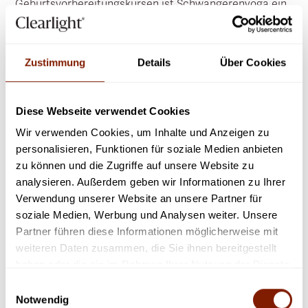
Geburtsvorbereitungskursen ist Schwangerenyoga ein
vielseitiger Übungsansatz, der Dehnung, mentale
Zentrierung und konzentrierte Atmung fördert.
Forschungsergebnisse deuten darauf hin, dass Yoga in
Zustimmung
Details
Über Cookies
der Schwangerschaft sicher ist und viele Vorteile für
Mütter und ihre Babys haben kann.
Diese Webseite verwendet Cookies
Pränatales Yoga kann:
Wir verwenden Cookies, um Inhalte und Anzeigen zu
den Schlaf verbessern
personalisieren, Funktionen für soziale Medien anbieten
Stress und Ängste abbauen
zu können und die Zugriffe auf unsere Website zu
Kraft, Flexibilität und Ausdauer der für die Geburt
analysieren. Außerdem geben wir Informationen zu Ihrer
benötigten Muskeln steigern
Verwendung unserer Website an unsere Partner für
soziale Medien, Werbung und Analysen weiter. Unsere
Schmerzen im unteren Rückenbereich, Übelkeit,
Partner führen diese Informationen möglicherweise mit
Kopfschmerzen und Kurzatmigkeit lindern
weiteren Daten zusammen, die Sie ihnen bereitgestellt
Yogakurse für Schwangere können auch helfen, andere
haben oder die sie im Rahmen Ihrer Nutzung der Dienste
schwangere Frauen kennenzulernen und sich auf den
gesammelt haben.
Einwilligungsauswahl
Stress des Elterndaseins vorzubereiten oder sich mit
Notwendig
Gleichgesinnten auszutauschen.