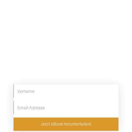
KOSTENLOSES E-BOOK
8 Tipps, um Ihr Infrarot-
Erlebnis zu optimieren
Mit bewährten Methoden das Beste herausholen